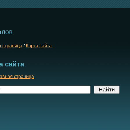
»
алов
я страница
/
Карта сайта
а сайта
авная страница